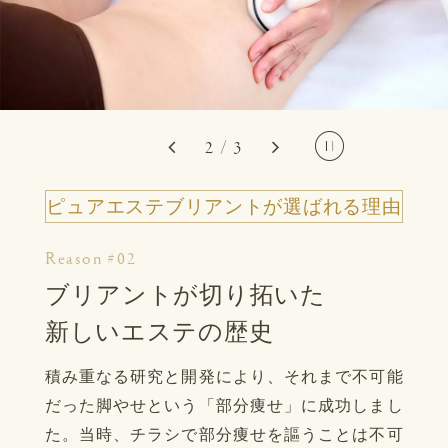
2
/
3
ピュアエステブリアントが選ばれる理由
ピュアエステブリアントが選ばれる理由
ピュアエステブリアントが選ばれる理由
Reason #01
Reason #02
Reason #03
女性の理想の
ブリアントが切り拓いた
コンプレックスが自信に変わる
プロポーションつくりのお手伝
新しいエステの歴史
瞬間
い
積み重なる研究と開発により、それまで不可能
脚を細くそして体形が変わったお客様から「嫌
だった脚やせという「部分痩せ」に成功しまし
いだった脚が好きになった」「前向きになれ
創業以来、「確かな技術」と「結果」で多くの
た。当時、チラシで部分痩せを謳うことは不可
た」などたくさんのお言葉と、何よりたくさん
お客様に理想のボディをご提供してきました。