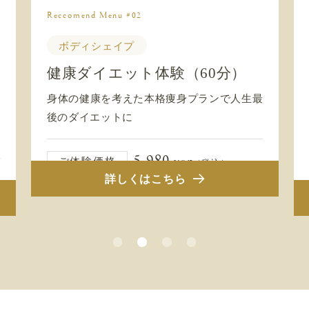
Reccomend Menu #03
フェイシャル
幹細胞培養液導入体験
（50分）
最
シワ、シミ、くすみ、ニキビ跡などすべての
肌トラブルに対応
5,980
yen
ご体験価格
（税込）
詳しくはこちら