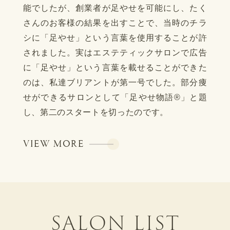
能でしたが、創業者が足やせを可能にし、たく
の笑顔をいただきました。そんな声と笑顔をた
脚は身体の中でも一番痩せにくい部分。その痩
さんのお客様の結果を出すことで、当時のチラ
くさんいただくことで私達には気づきが生まれ
せにくい脚にこだわり、東洋思想に基づいたブ
シに「足やせ」という言葉を使用することが許
ました。エステティックサロンは外見を磨くだ
リアント式メソッド(サロンケア/ホームケア/内
されました。実はエステティックサロンで広告
けではない。内面からの輝きをもたらし、人生
面ケア)により結果を出すことで悩める女性の皆
に「足やせ」という言葉を載せることができた
を変える力があると。
様から高い評価を頂いています。
のは、私達ブリアントが第一号でした。部分痩
せができるサロンとして「足やせ物語®」と題
VIEW MORE
VIEW MORE
し、第二のスタートを切ったのです。
VIEW MORE
SALON LIST